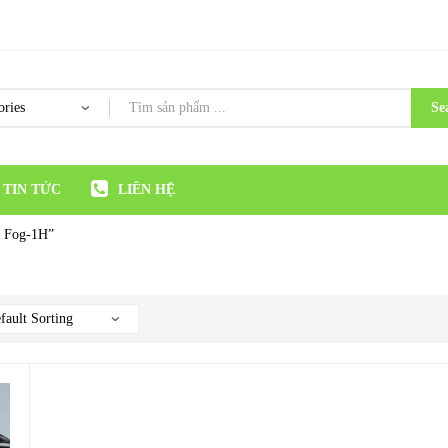
Se
TIN TỨC
LIÊN HỆ
X Fog-1H”