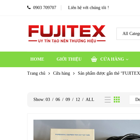
0903 709707
Liên hệ với chúng tôi !
HOME
GIỚI THIỆU
CỬA HÀNG
Trang chủ
Cửa hàng
Sản phẩm được gắn thẻ “FUJITE
Show:
03
/
06
/
09
/
12
/
ALL