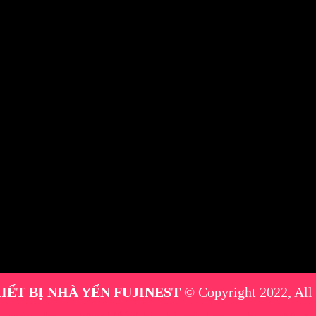
IẾT BỊ NHÀ YẾN FUJINEST
© Copyright 2022, All
máy phun sương
|
thiết bị nhà yến
|
máy phun sương