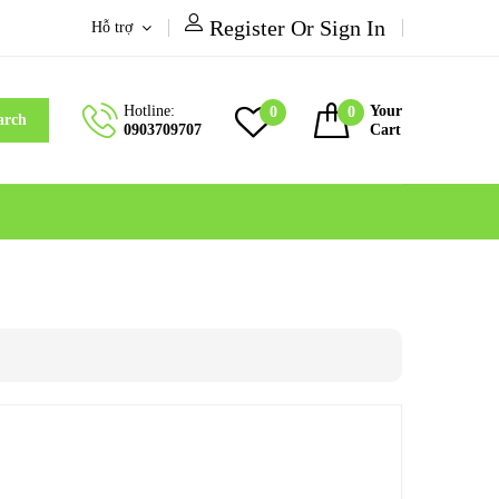
Register Or Sign In
Hỗ trợ
Hotline:
Your
0
0
arch
0903709707
Cart