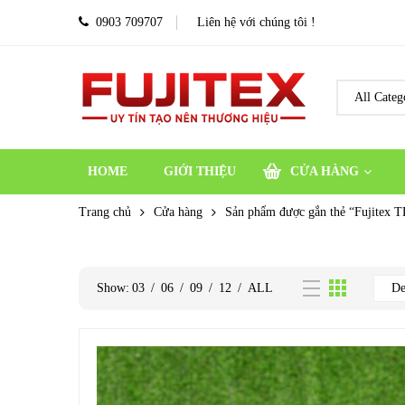
0903 709707
Liên hệ với chúng tôi !
HOME
GIỚI THIỆU
CỬA HÀNG
Trang chủ
Cửa hàng
Sản phẩm được gắn thẻ “Fujitex 
Show:
03
/
06
/
09
/
12
/
ALL