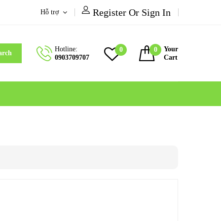
Register Or Sign In
Hỗ trợ
Hotline:
Your
0
0
arch
0903709707
Cart