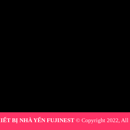
IẾT BỊ NHÀ YẾN FUJINEST
© Copyright 2022, All
máy phun sương
|
thiết bị nhà yến
|
máy phun sương