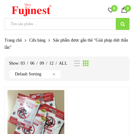
0
0
Trang chủ
Cửa hàng
Sản phẩm được gắn thẻ “Giải pháp diệt thằn
lằn”
Show:
03
/
06
/
09
/
12
/
ALL