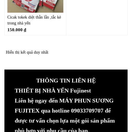
Cicak tokek diệt thằn lằn ,tắc kè
trong nhà yến
150.000
₫
Hiển thị kết quả duy nhất
THÔNG TIN LIÊN HỆ
THIẾT BỊ NHÀ YẾN Fujinest
Liên hệ ngay đến MÁY PHUN SƯƠNG
FUJITEX qua hotline 09033709707 để
được tư vấn chọn lựa một gói sản phẩm
phù hợp với nhu cầu của bạn.