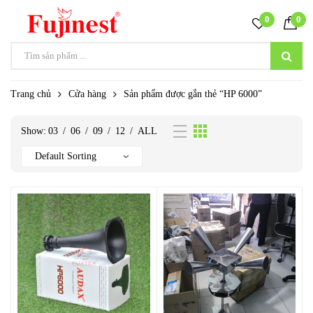
0
0
Trang chủ
Cửa hàng
Sản phẩm được gắn thẻ “HP 6000”
Show:
03
/
06
/
09
/
12
/
ALL