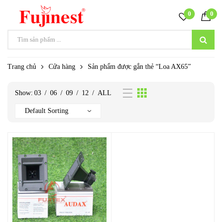
0
0
Trang chủ
Cửa hàng
Sản phẩm được gắn thẻ “Loa AX65”
Show:
03
/
06
/
09
/
12
/
ALL