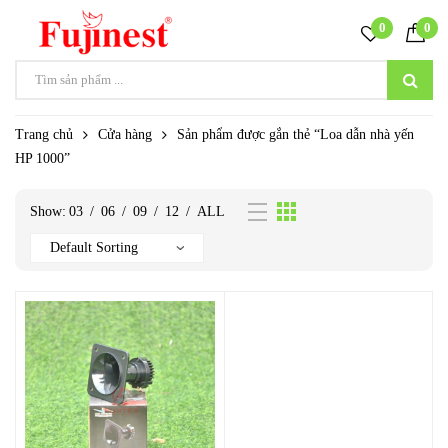
0
0
Trang chủ
Cửa hàng
Sản phẩm được gắn thẻ “Loa dẫn nhà yến
HP 1000”
Show:
03
/
06
/
09
/
12
/
ALL