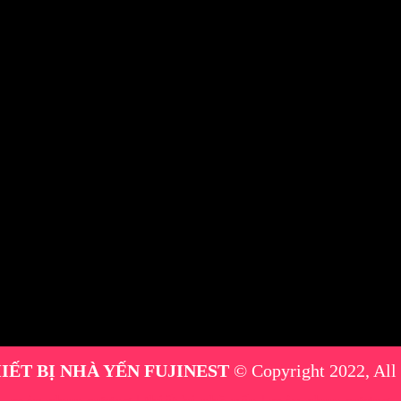
IẾT BỊ NHÀ YẾN FUJINEST
© Copyright 2022, All
máy phun sương
|
thiết bị nhà yến
|
máy phun sương