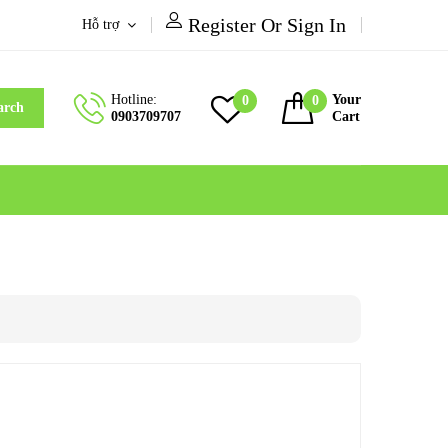
Register Or Sign In
Hỗ trợ
Hotline:
Your
0
0
arch
0903709707
Cart