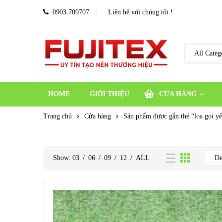
0903 709707
Liên hệ với chúng tôi !
HOME
GIỚI THIỆU
CỬA HÀNG
Trang chủ
Cửa hàng
Sản phẩm được gắn thẻ “loa gọi y
Show:
03
/
06
/
09
/
12
/
ALL