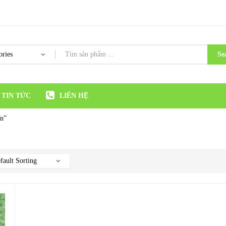
Se
TIN TỨC
LIÊN HỆ
ến”