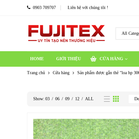
0903 709707
Liên hệ với chúng tôi !
HOME
GIỚI THIỆU
CỬA HÀNG
Trang chủ
Cửa hàng
Sản phẩm được gắn thẻ “loa hp 30
Show:
03
/
06
/
09
/
12
/
ALL