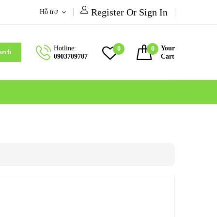
Register Or Sign In
Hỗ trợ
Hotline:
Your
0
0
arch
0903709707
Cart