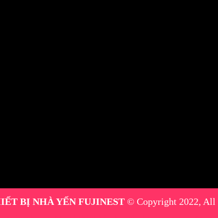
IẾT BỊ NHÀ YẾN FUJINEST
© Copyright 2022, All
máy phun sương
|
thiết bị nhà yến
|
máy phun sương