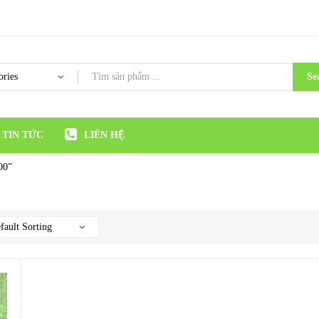
Se
TIN TỨC
LIÊN HỆ
00”