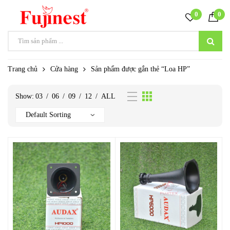
0
0
Trang chủ
Cửa hàng
Sản phẩm được gắn thẻ “Loa HP”
Show:
03
/
06
/
09
/
12
/
ALL