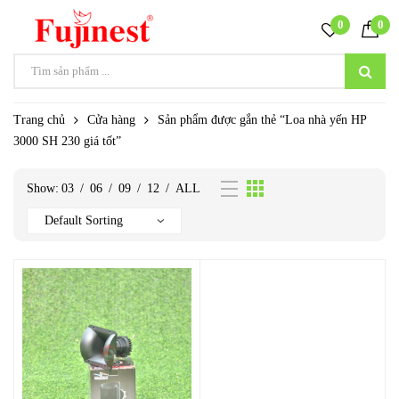
0
0
Trang chủ
Cửa hàng
Sản phẩm được gắn thẻ “Loa nhà yến HP
3000 SH 230 giá tốt”
Show:
03
/
06
/
09
/
12
/
ALL