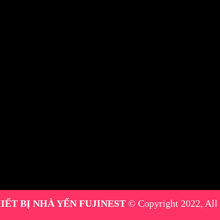
IẾT BỊ NHÀ YẾN FUJINEST
© Copyright 2022, All
máy phun sương
|
thiết bị nhà yến
|
máy phun sương