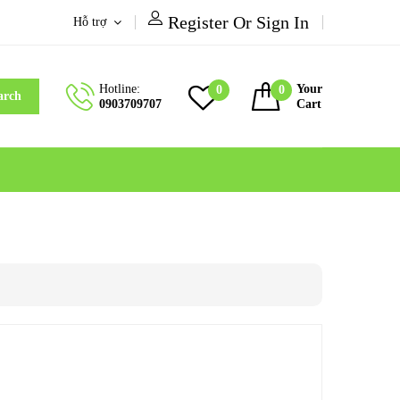
Register Or Sign In
Hỗ trợ
Hotline:
Your
0
0
arch
0903709707
Cart