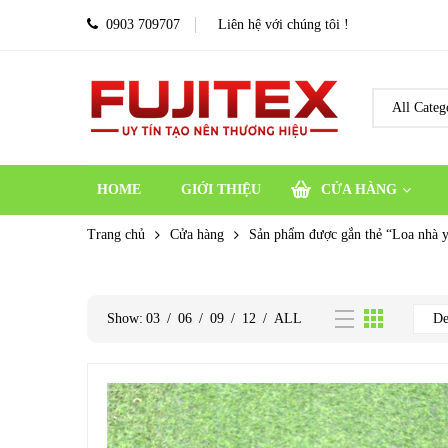
0903 709707
Liên hệ với chúng tôi !
HOME
GIỚI THIỆU
CỬA HÀNG
Trang chủ
Cửa hàng
Sản phẩm được gắn thẻ “Loa nhà y
Show:
03
/
06
/
09
/
12
/
ALL