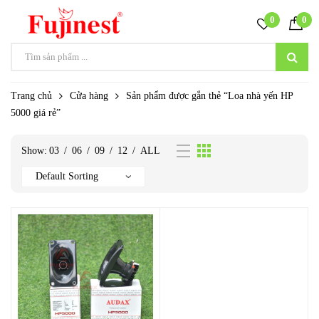
0
0
Trang chủ
Cửa hàng
Sản phẩm được gắn thẻ “Loa nhà yến HP
5000 giá rẻ”
Show:
03
/
06
/
09
/
12
/
ALL