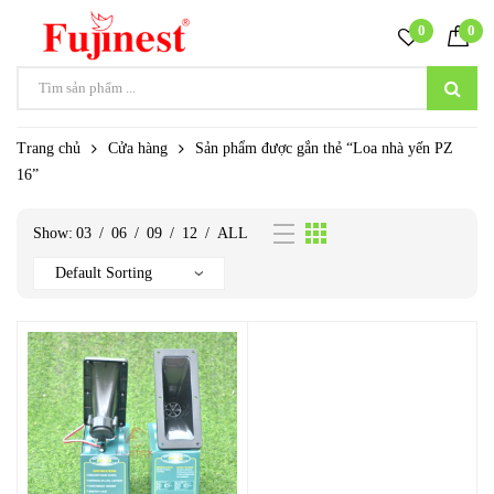
0
0
Trang chủ
Cửa hàng
Sản phẩm được gắn thẻ “Loa nhà yến PZ
16”
Show:
03
/
06
/
09
/
12
/
ALL