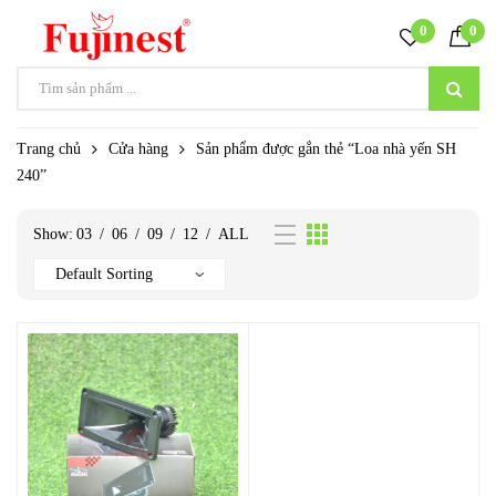
0
0
Trang chủ
Cửa hàng
Sản phẩm được gắn thẻ “Loa nhà yến SH
240”
Show:
03
/
06
/
09
/
12
/
ALL