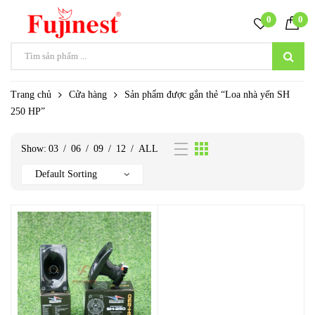
0
0
Trang chủ
Cửa hàng
Sản phẩm được gắn thẻ “Loa nhà yến SH
250 HP”
Show:
03
/
06
/
09
/
12
/
ALL