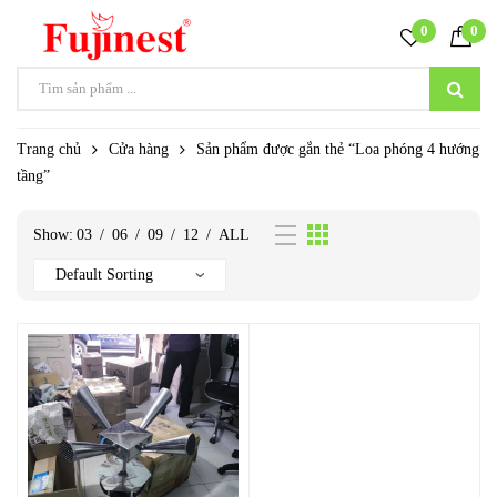
0
0
Trang chủ
Cửa hàng
Sản phẩm được gắn thẻ “Loa phóng 4 hướng
tầng”
Show:
03
/
06
/
09
/
12
/
ALL