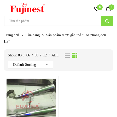
0
0
Trang chủ
Cửa hàng
Sản phẩm được gắn thẻ “Loa phóng đơn
HP”
Show:
03
/
06
/
09
/
12
/
ALL