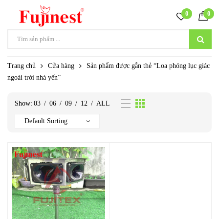
0
0
Trang chủ
Cửa hàng
Sản phẩm được gắn thẻ “Loa phóng lục giác
ngoài trời nhà yến”
Show:
03
/
06
/
09
/
12
/
ALL