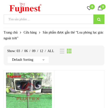
0
0
Trang chủ
Cửa hàng
Sản phẩm được gắn thẻ “Loa phóng lục giác
ngoài trời”
Show:
03
/
06
/
09
/
12
/
ALL