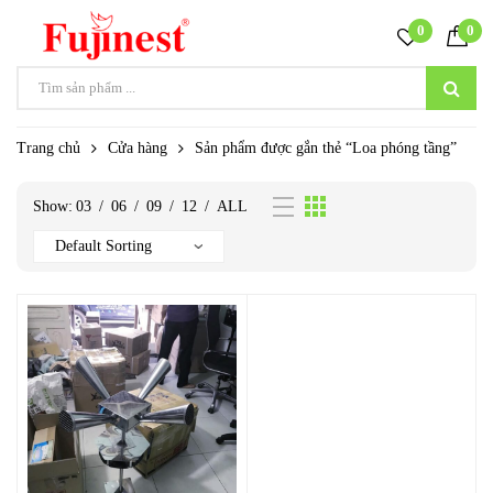
0
0
Trang chủ
Cửa hàng
Sản phẩm được gắn thẻ “Loa phóng tầng”
Show:
03
/
06
/
09
/
12
/
ALL