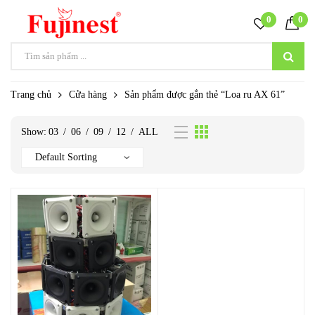
0
0
Trang chủ
Cửa hàng
Sản phẩm được gắn thẻ “Loa ru AX 61”
Show:
03
/
06
/
09
/
12
/
ALL