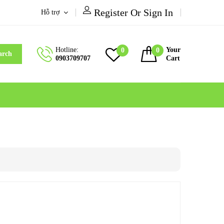
Register Or Sign In
Hỗ trợ
Hotline:
Your
0
0
arch
0903709707
Cart