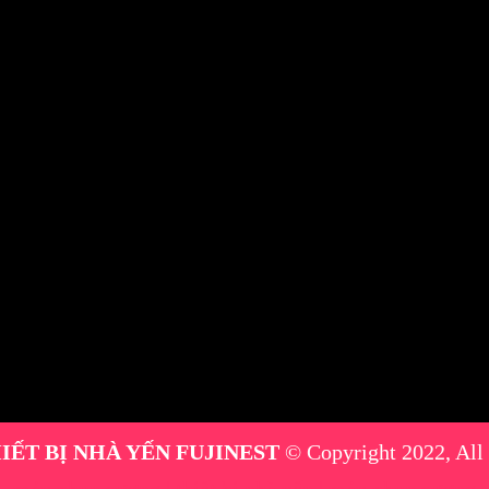
IẾT BỊ NHÀ YẾN FUJINEST
© Copyright 2022, All
máy phun sương
|
thiết bị nhà yến
|
máy phun sương