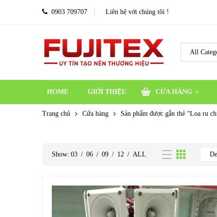
0903 709707
Liên hệ với chúng tôi !
HOME
GIỚI THIỆU
CỬA HÀNG
Trang chủ
Cửa hàng
Sản phẩm được gắn thẻ “Loa ru c
Show:
03
/
06
/
09
/
12
/
ALL