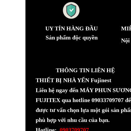
UY TÍN HÀNG ĐẦU
MI
Sản phẩm độc quyền
Nội
THÔNG TIN LIÊN HỆ
THIẾT BỊ NHÀ YẾN Fujinest
Liên hệ ngay đến MÁY PHUN SƯƠN
FUJITEX qua hotline 09033709707 để
được tư vấn chọn lựa một gói sản ph
phù hợp với nhu cầu của bạn.
Hotline:
0903709707