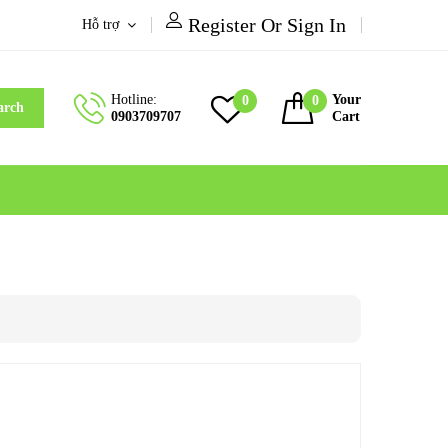
Register Or Sign In
Hỗ trợ
Hotline:
Your
0
0
arch
0903709707
Cart