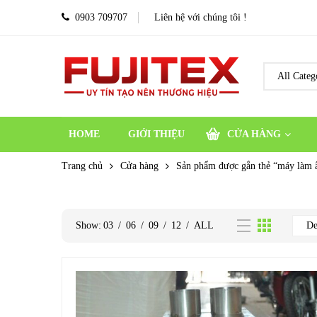
0903 709707
Liên hệ với chúng tôi !
HOME
GIỚI THIỆU
CỬA HÀNG
Trang chủ
Cửa hàng
Sản phẩm được gắn thẻ “máy làm
Show:
03
/
06
/
09
/
12
/
ALL