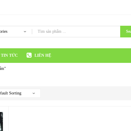
Se
TIN TỨC
LIÊN HỆ
 ẩm”