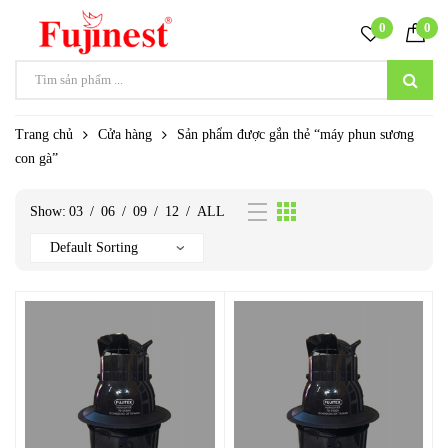
0
0
Trang chủ
Cửa hàng
Sản phẩm được gắn thẻ “máy phun sương
con gà”
Show:
03
/
06
/
09
/
12
/
ALL