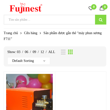
0
0
Trang chủ
Cửa hàng
Sản phẩm được gắn thẻ “máy phun sương
F711”
Show:
03
/
06
/
09
/
12
/
ALL