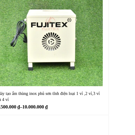
áy tạo ẩm thùng inox phủ sơn tĩnh điện loại 1 vỉ ,2 vỉ,3 vỉ
à 4 vỉ
.500.000
₫
–
10.000.000
₫