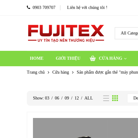
0903 709707
Liên hệ với chúng tôi !
HOME
GIỚI THIỆU
CỬA HÀNG
Trang chủ
Cửa hàng
Sản phẩm được gắn thẻ “máy phun
Show:
03
/
06
/
09
/
12
/
ALL