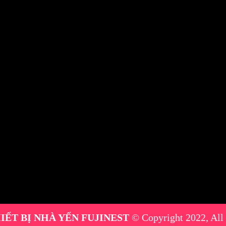
IẾT BỊ NHÀ YẾN FUJINEST
© Copyright 2022, All