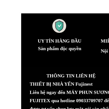
UY TÍN HÀNG ĐẦU
MI
Sản phẩm độc quyền
Nội
THÔNG TIN LIÊN HỆ
THIẾT BỊ NHÀ YẾN Fujinest
Liên hệ ngay đến MÁY PHUN SƯƠN
FUJITEX qua hotline 09033709707 để
được tư vấn chọn lựa một gói sản ph