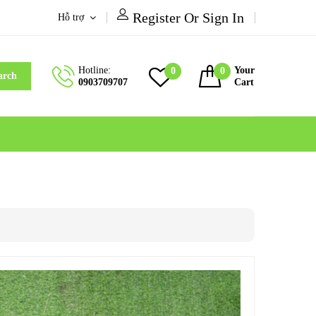
Register Or Sign In
Hỗ trợ
Hotline:
Your
0
0
arch
0903709707
Cart