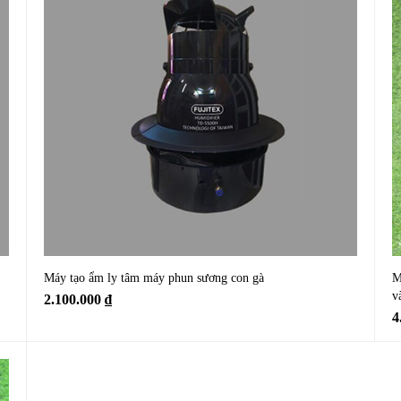
Máy tạo ẩm ly tâm máy phun sương con gà
M
v
2.100.000
₫
4