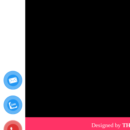
Designed by
TH