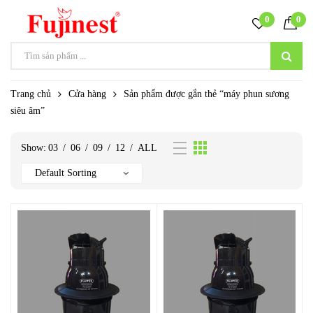
0
0
Trang chủ
Cửa hàng
Sản phẩm được gắn thẻ “máy phun sương
siêu âm”
Show:
03
/
06
/
09
/
12
/
ALL