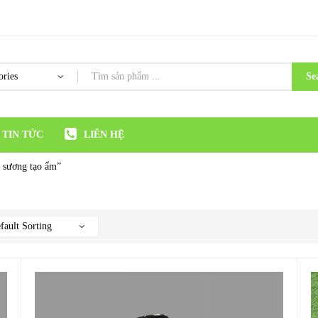
Se
TIN TỨC
LIÊN HỆ
 sương tạo ẩm”