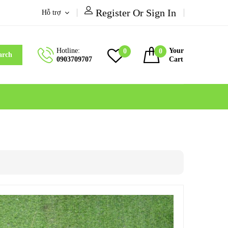
Register Or Sign In
Hỗ trợ
Hotline:
Your
0
0
arch
0903709707
Cart