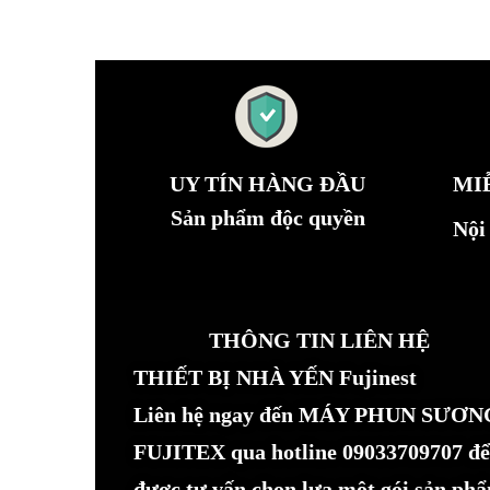
UY TÍN HÀNG ĐẦU
MI
Sản phẩm độc quyền
Nội
THÔNG TIN LIÊN HỆ
THIẾT BỊ NHÀ YẾN Fujinest
Liên hệ ngay đến MÁY PHUN SƯƠN
FUJITEX qua hotline 09033709707 để
được tư vấn chọn lựa một gói sản ph