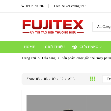
0903 709707
Liên hệ với chúng tôi !
HOME
GIỚI THIỆU
CỬA HÀNG
Trang chủ
Cửa hàng
Sản phẩm được gắn thẻ “máy phun
Show:
03
/
06
/
09
/
12
/
ALL