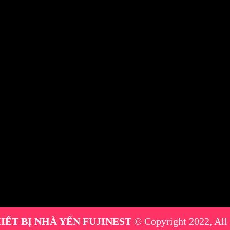
IẾT BỊ NHÀ YẾN FUJINEST
© Copyright 2022, All