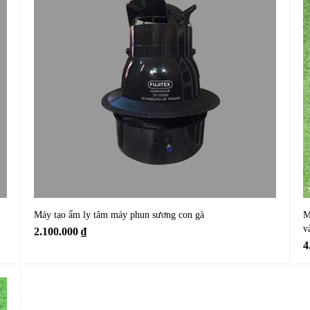
Máy tạo ẩm ly tâm máy phun sương con gà
M
v
2.100.000
₫
4