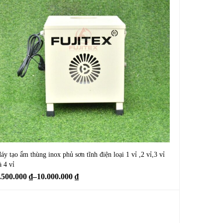
áy tạo ẩm thùng inox phủ sơn tĩnh điện loại 1 vỉ ,2 vỉ,3 vỉ
à 4 vỉ
.500.000
₫
–
10.000.000
₫