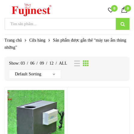
0
0
Trang chủ
Cửa hàng
Sản phẩm được gắn thẻ “máy tạo ẩm thùng
những”
Show:
03
/
06
/
09
/
12
/
ALL