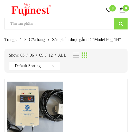
0
0
Trang chủ
Cửa hàng
Sản phẩm được gắn thẻ “Model Fog-1H”
Show:
03
/
06
/
09
/
12
/
ALL