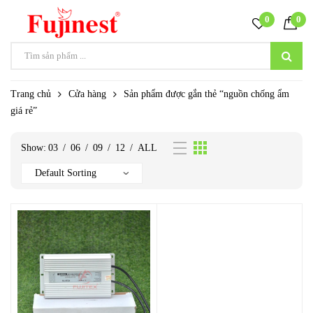
0
0
Trang chủ
Cửa hàng
Sản phẩm được gắn thẻ “nguồn chống ẩm
giá rẻ”
Show:
03
/
06
/
09
/
12
/
ALL