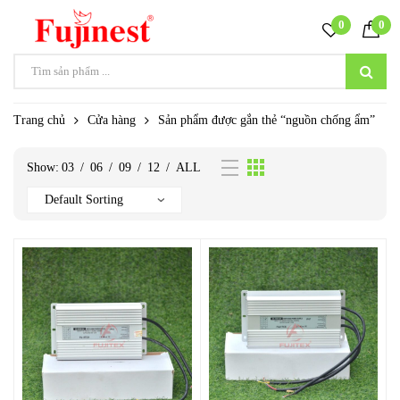
0
0
Trang chủ
Cửa hàng
Sản phẩm được gắn thẻ “nguồn chống ẩm”
Show:
03
/
06
/
09
/
12
/
ALL