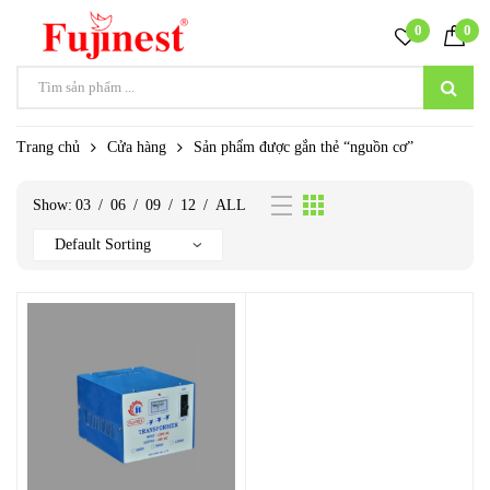
0
0
Trang chủ
Cửa hàng
Sản phẩm được gắn thẻ “nguồn cơ”
Show:
03
/
06
/
09
/
12
/
ALL