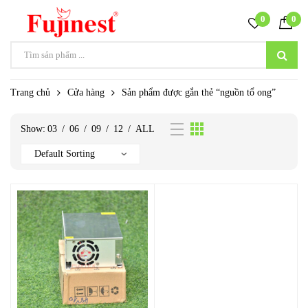
0
0
Trang chủ
Cửa hàng
Sản phẩm được gắn thẻ “nguồn tổ ong”
Show:
03
/
06
/
09
/
12
/
ALL