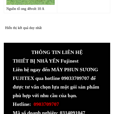
Nguồn tổ ong 48volt 10 A
Hiển thị kết quả duy nhất
THÔNG TIN LIÊN HỆ
THIẾT BỊ NHÀ YẾN Fujinest
Liên hệ ngay đến MÁY PHUN SƯƠNG
FUJITEX qua hotline 09033709707 để
được tư vấn chọn lựa một gói sản phẩm
phù hợp với nhu cầu của bạn.
Hotline:
0903709707
Mã số doanh nghiệp: 0314091047