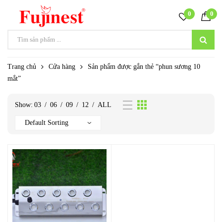
0
0
Trang chủ
Cửa hàng
Sản phẩm được gắn thẻ “phun sương 10
mắt”
Show:
03
/
06
/
09
/
12
/
ALL