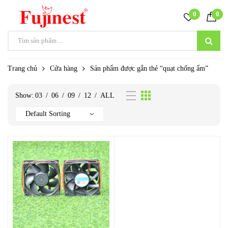
0
0
Trang chủ
Cửa hàng
Sản phẩm được gắn thẻ “quạt chống ẩm”
Show:
03
/
06
/
09
/
12
/
ALL