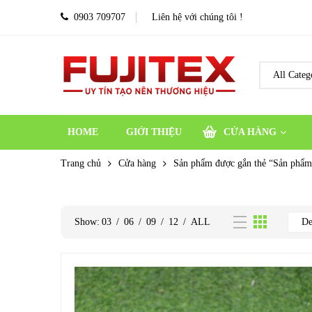
0903 709707
Liên hệ với chúng tôi !
HOME
GIỚI THIỆU
CỬA HÀNG
Trang chủ
Cửa hàng
Sản phẩm được gắn thẻ “Sản phẩm
Show:
03
/
06
/
09
/
12
/
ALL