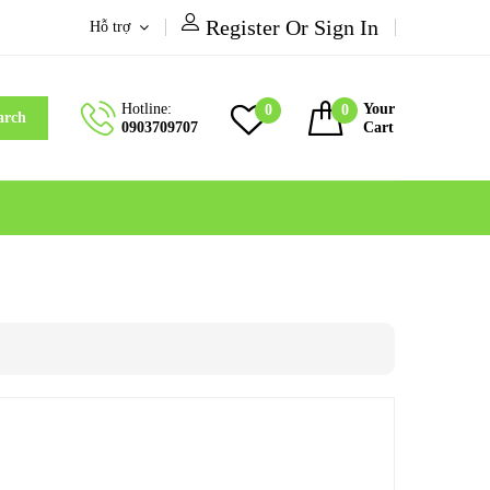
Register Or Sign In
Hỗ trợ
Hotline:
Your
0
0
arch
0903709707
Cart