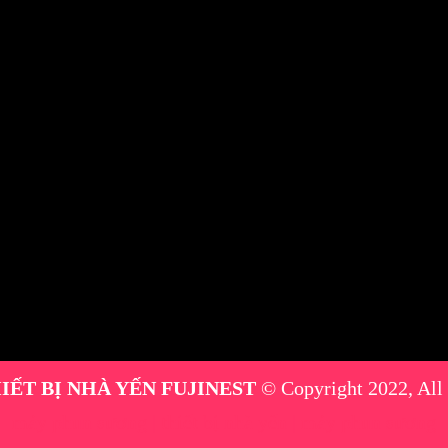
IẾT BỊ NHÀ YẾN FUJINEST
© Copyright 2022, All
máy phun sương
|
thiết bị nhà yến
|
máy phun sương