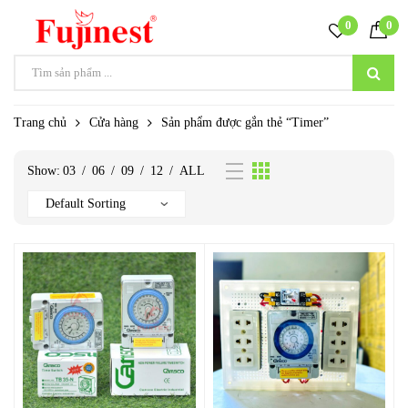
0
0
Trang chủ
Cửa hàng
Sản phẩm được gắn thẻ “Timer”
Show:
03
/
06
/
09
/
12
/
ALL