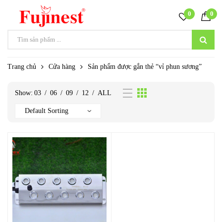
0
0
Trang chủ
Cửa hàng
Sản phẩm được gắn thẻ “vỉ phun sương”
Show:
03
/
06
/
09
/
12
/
ALL