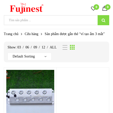
0
0
Trang chủ
Cửa hàng
Sản phẩm được gắn thẻ “vỉ tạo ẩm 3 mắt”
Show:
03
/
06
/
09
/
12
/
ALL