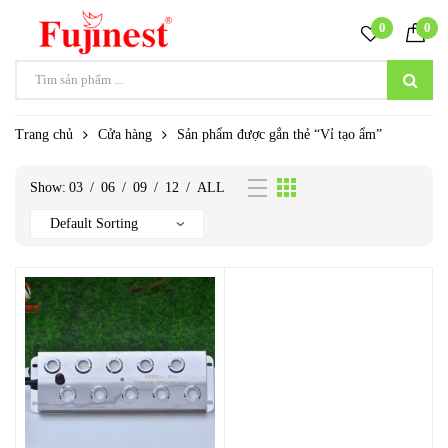
0
0
Trang chủ
Cửa hàng
Sản phẩm được gắn thẻ “Vỉ tạo ẩm”
Show:
03
/
06
/
09
/
12
/
ALL