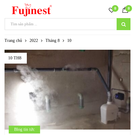
0
0
Trang chủ
2022
Tháng 8
10
10 TH8
Blog tin tức