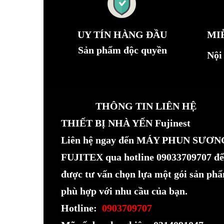
UY TÍN HÀNG ĐẦU
MI
Sản phẩm độc quyền
Nội
THÔNG TIN LIÊN HỆ
THIẾT BỊ NHÀ YẾN Fujinest
Liên hệ ngay đến MÁY PHUN SƯƠN
FUJITEX qua hotline 09033709707 để
được tư vấn chọn lựa một gói sản ph
phù hợp với nhu cầu của bạn.
Hotline:
0903709707