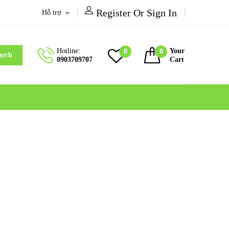
Register Or Sign In
Hỗ trợ
Hotline:
Your
0
0
arch
0903709707
Cart