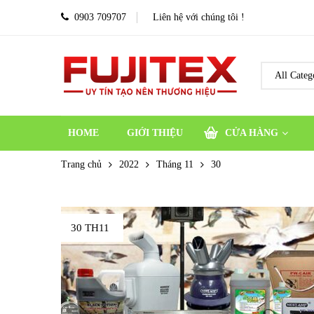
0903 709707
Liên hệ với chúng tôi !
HOME
GIỚI THIỆU
CỬA HÀNG
Trang chủ
2022
Tháng 11
30
30 TH11