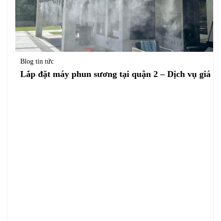
Blog tin tức
Lắp đặt máy phun sương tại quận 2 – Dịch vụ giá rẻ