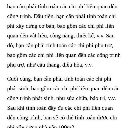
bạn cần phải tính toán các chi phí liên quan đến
công trình. Đầu tiên, bạn cần phải tính toán chi
phí xây dựng cơ bản, bao gồm các chi phí liên
quan đến vật liệu, công năng, thiết kế, v.v. Sau
đó, bạn cần phải tính toán các chi phí phụ trợ,
bao gồm các chi phí liên quan đến các công trình
phụ trợ, như cầu thang, điều hòa, v.v.
Cuối cùng, bạn cần phải tính toán các chi phí
phát sinh, bao gồm các chi phí liên quan đến các
công trình phát sinh, như sửa chữa, bảo trì, v.v.
Sau khi tính toán đầy đủ các chi phí liên quan
đến công trình, bạn sẽ có thể tính toán được chi
phí xây dựng nhà yến 100m2.