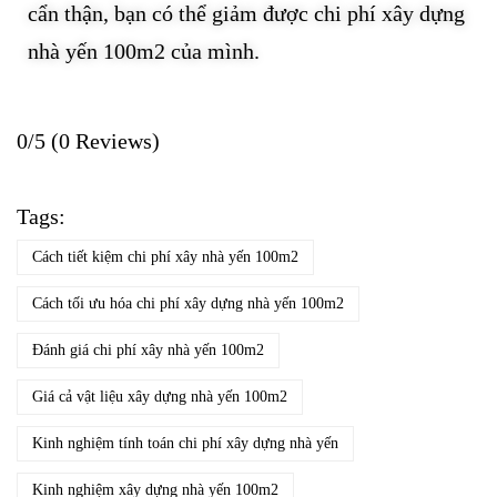
cẩn thận, bạn có thể giảm được chi phí xây dựng
nhà yến 100m2 của mình.
0/5
(0 Reviews)
Tags:
Cách tiết kiệm chi phí xây nhà yến 100m2
Cách tối ưu hóa chi phí xây dựng nhà yến 100m2
Đánh giá chi phí xây nhà yến 100m2
Giá cả vật liệu xây dựng nhà yến 100m2
Kinh nghiệm tính toán chi phí xây dựng nhà yến
Kinh nghiệm xây dựng nhà yến 100m2