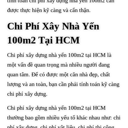
tính toán chi phí xây dựng nhà yến 100m2 cần
được thực hiện kỹ càng và cẩn thận.
Chi Phí Xây Nhà Yến
100m2 Tại HCM
Chi phí xây dựng nhà yến 100m2 tại HCM là
một vấn đề quan trọng mà nhiều người đang
quan tâm. Để có được một căn nhà đẹp, chất
lượng và an toàn, bạn cần phải tính toán kỹ càng
chi phí xây dựng.
Chi phí xây dựng nhà yến 100m2 tại HCM
thường bao gồm nhiều yếu tố khác nhau như: chi
phí xây dựng, chi phí vật liệu, chi phí thi công,