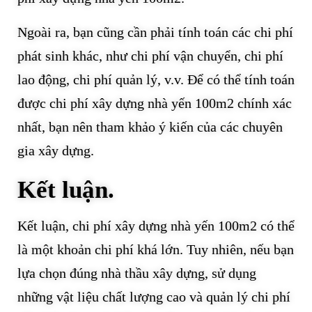
Ngoài ra, bạn cũng cần phải tính toán các chi phí
phát sinh khác, như chi phí vận chuyển, chi phí
lao động, chi phí quản lý, v.v. Để có thể tính toán
được chi phí xây dựng nhà yến 100m2 chính xác
nhất, bạn nên tham khảo ý kiến của các chuyên
gia xây dựng.
Kết luận.
Kết luận, chi phí xây dựng nhà yến 100m2 có thể
là một khoản chi phí khá lớn. Tuy nhiên, nếu bạn
lựa chọn đúng nhà thầu xây dựng, sử dụng
những vật liệu chất lượng cao và quản lý chi phí