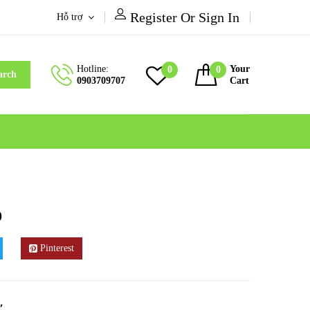
Register Or Sign In
Hỗ trợ
Hotline:
Your
0
0
arch
0903709707
Cart
0
Pinterest
″