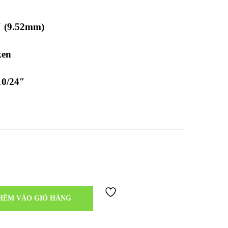
″ (9.52mm)
ken
10/24″
HÊM VÀO GIỎ HÀNG