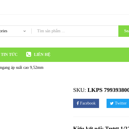
Se
TIN TỨC
LIÊN HỆ
 ngang áp suất cao 9,52mm
SKU:
LKPS 79939380
Facebook
Twitter
Kiểu kết nối: Trượt 1/2