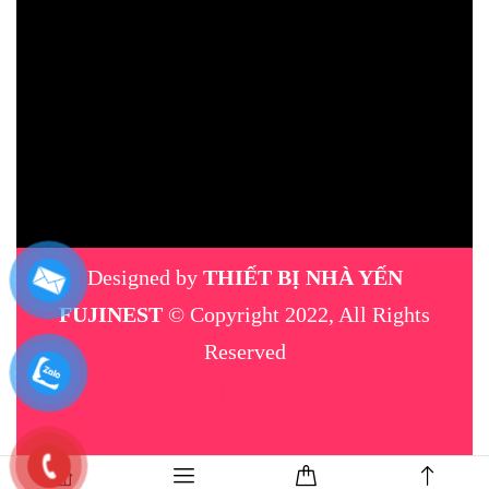
Designed by
THIẾT BỊ NHÀ YẾN
FUJINEST
© Copyright 2022, All Rights
Reserved
máy phun sương
|
thiết bị nhà yến
|
máy
phun sương