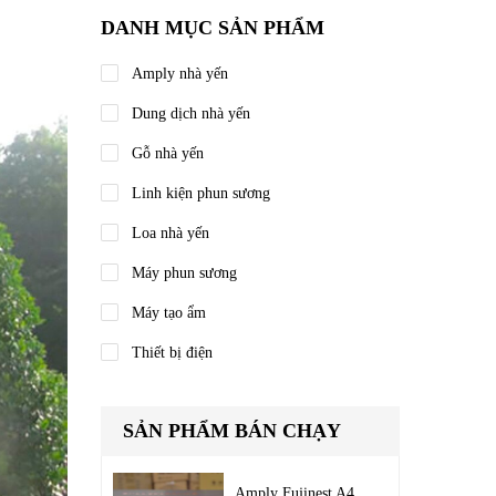
DANH MỤC SẢN PHẨM
Amply nhà yến
Dung dịch nhà yến
Gỗ nhà yến
Linh kiện phun sương
Loa nhà yến
Máy phun sương
Máy tạo ẩm
Thiết bị điện
SẢN PHẨM BÁN CHẠY
Amply Fujinest A4