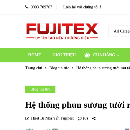
0903 709707
Liên hệ với chúng tôi !
HOME
GIỚI THIỆU
CỬA HÀNG
Trang chủ
Blog tin tức
Hệ thống phun sương tưới rau tấ
Blog tin tức
Hệ thống phun sương tưới r
Thiết Bị Nhà Yến Fujinest
(0)