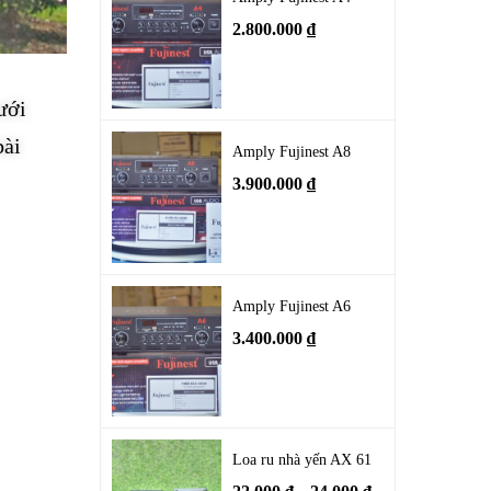
2.800.000
₫
ưới
bài
Amply Fujinest A8
3.900.000
₫
Amply Fujinest A6
3.400.000
₫
Loa ru nhà yến AX 61