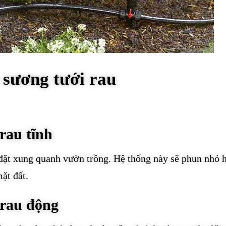
 sương tưới rau
rau tĩnh
đặt xung quanh vườn trồng. Hệ thống này sẽ phun nhỏ h
ặt đất.
 rau động