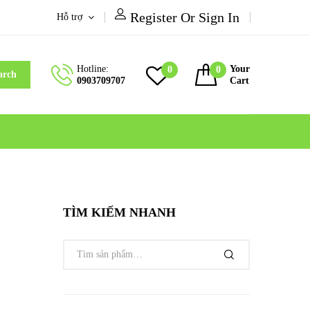
Register Or Sign In
Hỗ trợ
Hotline:
Your
0
0
arch
0903709707
Cart
TÌM KIẾM NHANH