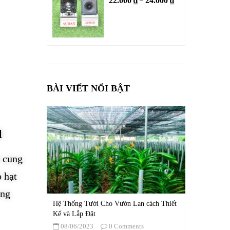
22.000
₫
24.000
₫
–
BÀI VIẾT NỔI BẬT
u
ể cung
 hạt
àng
Hệ Thống Tưới Cho Vườn Lan cách Thiết
Kế và Lắp Đặt
08/06/2023
0 Comments