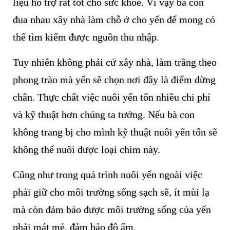
liệu hỗ trợ rất tốt cho sức khỏe. Vì vậy bà con
đua nhau xây nhà làm chỗ ở cho yến để mong có
thể tìm kiếm được nguồn thu nhập.
Tuy nhiên không phải cứ xây nhà, làm trâng theo
phong trào mà yến sẽ chọn nơi đây là điểm dừng
chân. Thực chất việc nuôi yến tốn nhiều chi phí
và kỹ thuật hơn chúng ta tưởng. Nếu bà con
không trang bị cho mình kỹ thuật nuôi yến tốn sẽ
không thể nuôi được loại chim này.
Cũng như trong quá trình nuôi yến ngoài việc
phải giữ cho môi trường sống sạch sẽ, ít mùi lạ
mà còn đảm bảo được môi trường sống của yến
phải mát mẻ, đảm bảo độ ẩm.