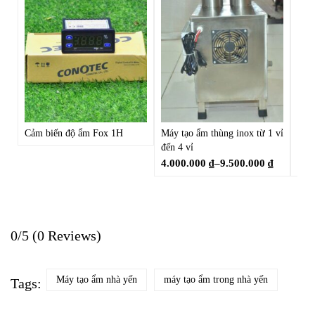
Cảm biến độ ẩm Fox 1H
Máy tạo ẩm thùng inox từ 1 vỉ
Máy 
đến 4 vỉ
vỉ v
4.000.000
₫
–
9.500.000
₫
3.0
0/5
(0 Reviews)
Máy tạo ẩm nhà yến
máy tạo ẩm trong nhà yến
Tags: