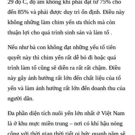
29 độ C, độ ẩm không khí phải đạt từ 75% cho
đến 85% và phải được duy trì ổn định. Điều này
không những làm chim yến ưa thích mà còn
thuận lợi cho quá trình sinh sản và làm tổ .
Nếu như bà con không đạt những yếu tố tiên
quyết này thì chim yến rất dễ bỏ đi hoặc quá
trình làm tổ cũng sẽ diễn ra rất rất chậm. Điều
này gây ảnh hưởng rất lớn đến chất liệu của tổ
yến và làm ảnh hưởng rất lớn đến doanh thu của
người dân.
Đa phần diện tích nuôi yến lớn nhất ở Việt Nam
là ở khu mực miền trung – nơi có khí hậu nóng
cộng với thời gian thời tiết oi bức quanh năm sẽ