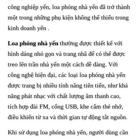
công nghiệp yến, loa phóng nhà yến đã trở thành
một trong những phụ kiện không thể thiếu trong
kinh doanh yến .
Loa phóng nhà yến
thường được thiết kế với
hình dáng nhỏ gọn và trang nhã để có thể được
treo lên trần nhà yến một cách dễ dàng. Với
công nghệ hiện đại, các loại loa phóng nhà yến
được trang bị nhiều tính năng tiên tiến, như khả
năng phát nhạc với chất lượng âm thanh cao,
tích hợp đài FM, cổng USB, khe cắm thẻ nhớ,
điều khiển từ xa và thời gian tự động tắt nguồn.
Khi sử dụng loa phóng nhà yến, người dùng cần