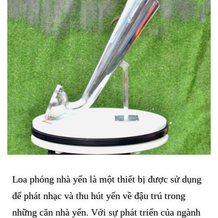
Loa phóng nhà yến là một thiết bị được sử dụng
để phát nhạc và thu hút yến về đậu trú trong
những căn nhà yến. Với sự phát triển của ngành