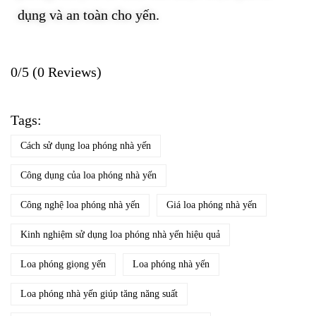
dụng và an toàn cho yến.
0/5
(0 Reviews)
Tags:
Cách sử dụng loa phóng nhà yến
Công dụng của loa phóng nhà yến
Công nghệ loa phóng nhà yến
Giá loa phóng nhà yến
Kinh nghiệm sử dụng loa phóng nhà yến hiệu quả
Loa phóng giọng yến
Loa phóng nhà yến
Loa phóng nhà yến giúp tăng năng suất