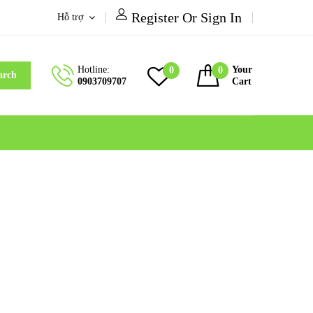
Register Or Sign In
Hỗ trợ
Hotline:
Your
0
0
arch
0903709707
Cart