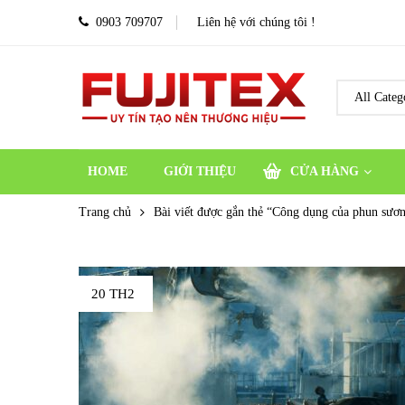
0903 709707
Liên hệ với chúng tôi !
HOME
GIỚI THIỆU
CỬA HÀNG
Trang chủ
Bài viết được gắn thẻ “Công dụng của phun sươ
20 TH2