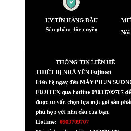
UY TÍN HÀNG ĐẦU
MI
Sản phẩm độc quyền
Nội
THÔNG TIN LIÊN HỆ
THIẾT BỊ NHÀ YẾN Fujinest
Liên hệ ngay đến MÁY PHUN SƯƠN
FUJITEX qua hotline 09033709707 để
được tư vấn chọn lựa một gói sản ph
phù hợp với nhu cầu của bạn.
Hotline:
0903709707